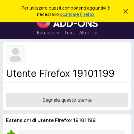
C
Accedi
Per utilizzare questi componenti aggiuntivi è
C
e
necessario
scaricare Firefox
h
C
r
i
o
u
c
d
m
Estensioni
Temi
Altro…
a
i
p
q
u
o
e
n
s
t
e
o
n
a
Utente Firefox 19101199
v
t
v
i
i
s
a
o
g
Segnala questo utente
g
i
u
Estensioni di Utente Firefox 19101199
n
t