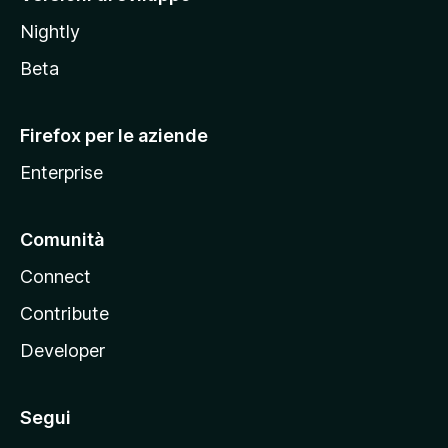
o
Nightly
z
i
Beta
l
l
Firefox per le aziende
a
Enterprise
Comunità
Connect
Contribute
Developer
Segui