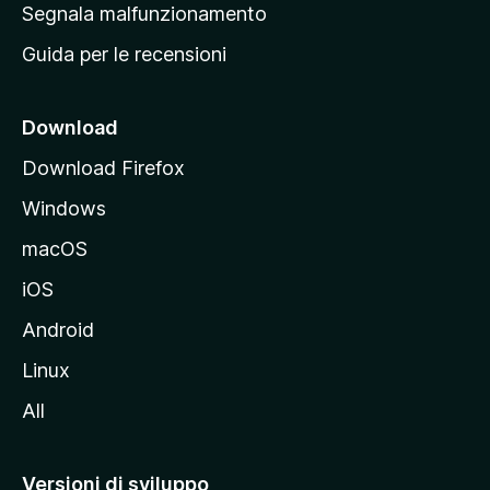
r
Segnala malfunzionamento
i
i
Guida per le recensioni
n
c
i
Download
p
Download Firefox
a
Windows
l
e
macOS
d
iOS
e
l
Android
s
Linux
i
All
t
o
M
Versioni di sviluppo