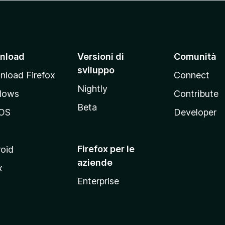
nload
Versioni di
Comunità
sviluppo
load Firefox
Connect
Nightly
dows
Contribute
Beta
OS
Developer
Firefox per le
oid
aziende
x
Enterprise