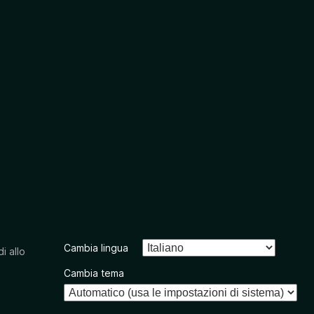
Cambia lingua
i allo
Cambia tema