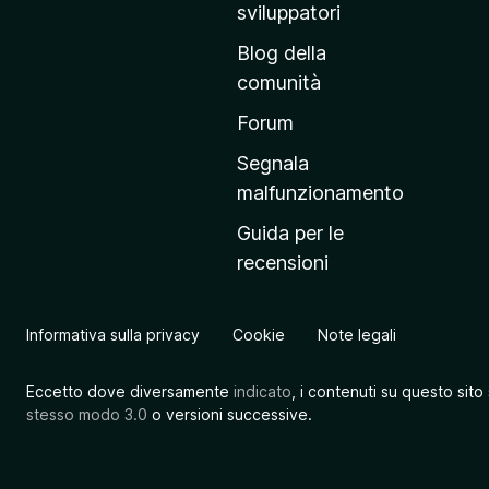
r
sviluppatori
i
Blog della
n
comunità
c
i
Forum
p
Segnala
a
malfunzionamento
l
Guida per le
e
recensioni
d
e
l
Informativa sulla privacy
Cookie
Note legali
s
i
Eccetto dove diversamente
indicato
, i contenuti su questo sito
t
stesso modo 3.0
o versioni successive.
o
M