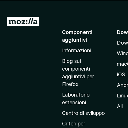
i
v
i
V
p
a
Componenti
Dow
e
i
r
aggiuntivi
Down
a
F
Informazioni
l
i
Win
l
r
Blog sui
mac
e
a
componenti
f
p
iOS
aggiuntivi per
o
a
Firefox
Andr
x
g
Laboratorio
Linu
i
estensioni
n
All
a
Centro di sviluppo
p
Criteri per