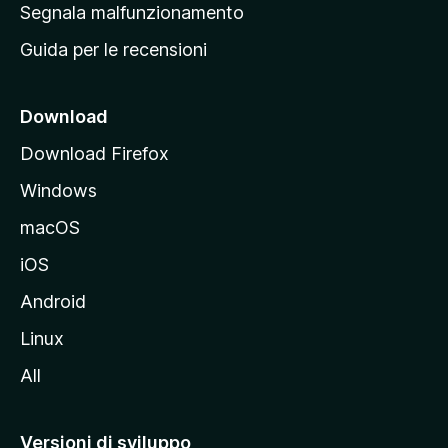
r
Segnala malfunzionamento
i
i
Guida per le recensioni
n
c
i
Download
p
Download Firefox
a
Windows
l
e
macOS
d
iOS
e
l
Android
s
Linux
i
All
t
o
M
Versioni di sviluppo