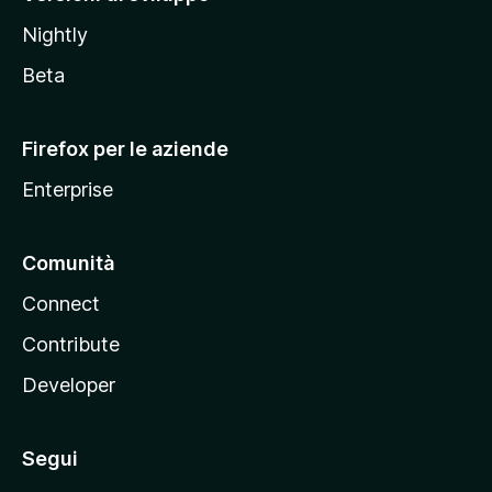
o
Nightly
z
i
Beta
l
l
Firefox per le aziende
a
Enterprise
Comunità
Connect
Contribute
Developer
Segui