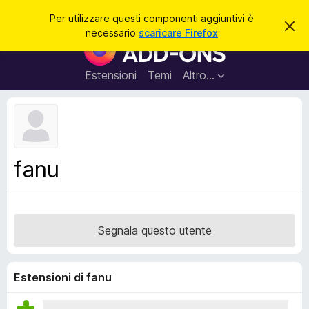
C
Accedi
Per utilizzare questi componenti aggiuntivi è
C
e
necessario
scaricare Firefox
h
C
r
i
o
u
c
d
m
Estensioni
Temi
Altro…
a
i
p
q
u
o
e
n
s
t
e
o
n
a
fanu
v
t
v
i
i
s
a
o
g
Segnala questo utente
g
i
u
Estensioni di fanu
n
t