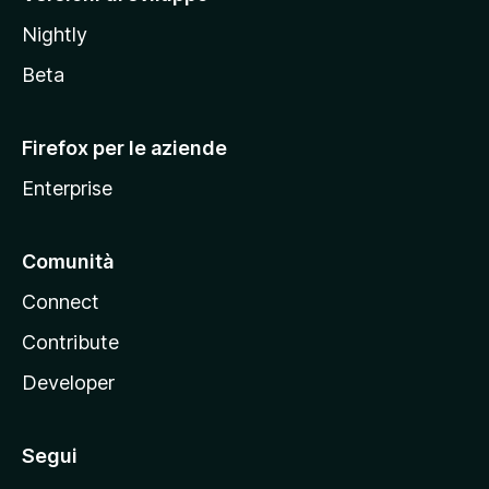
o
Nightly
z
i
Beta
l
l
Firefox per le aziende
a
Enterprise
Comunità
Connect
Contribute
Developer
Segui