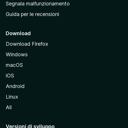
r
Segnala malfunzionamento
i
i
Guida per le recensioni
n
c
i
Download
p
Download Firefox
a
Windows
l
e
macOS
d
iOS
e
l
Android
s
Linux
i
All
t
o
M
Versioni di sviluppo