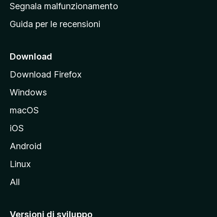
r
Segnala malfunzionamento
i
i
Guida per le recensioni
n
c
i
Download
p
Download Firefox
a
Windows
l
e
macOS
d
iOS
e
l
Android
s
Linux
i
All
t
o
M
Versioni di sviluppo