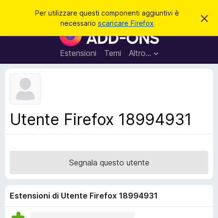
C
Accedi
Per utilizzare questi componenti aggiuntivi è
C
e
necessario
scaricare Firefox
h
C
r
i
o
u
c
d
m
Estensioni
Temi
Altro…
a
i
p
q
u
o
e
n
s
t
e
o
n
a
Utente Firefox 18994931
v
t
v
i
i
s
a
o
g
Segnala questo utente
g
i
u
Estensioni di Utente Firefox 18994931
n
t