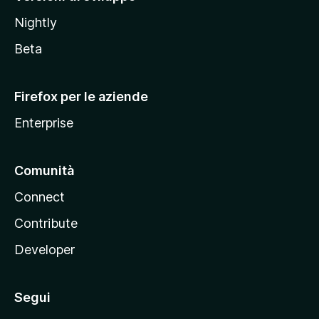
o
Nightly
z
i
Beta
l
l
Firefox per le aziende
a
Enterprise
Comunità
Connect
Contribute
Developer
Segui