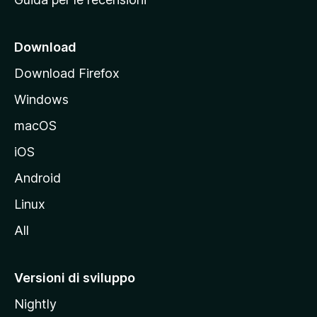
n
c
i
Download
p
Download Firefox
a
Windows
l
e
macOS
d
iOS
e
l
Android
s
Linux
i
All
t
o
M
Versioni di sviluppo
o
Nightly
z