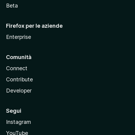
i
Beta
l
l
Firefox per le aziende
a
Enterprise
Comunità
Connect
Contribute
Developer
Segui
Instagram
YouTube