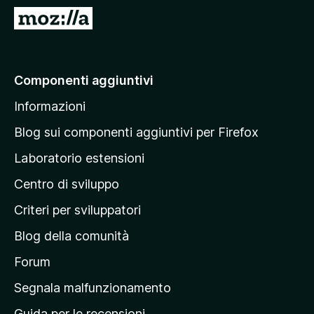
i
V
v
a
i
i
p
a
Componenti aggiuntivi
e
l
r
Informazioni
l
F
a
i
Blog sui componenti aggiuntivi per Firefox
r
p
Laboratorio estensioni
e
a
f
Centro di sviluppo
g
o
i
Criteri per sviluppatori
x
n
Blog della comunità
a
p
Forum
r
Segnala malfunzionamento
i
Guida per le recensioni