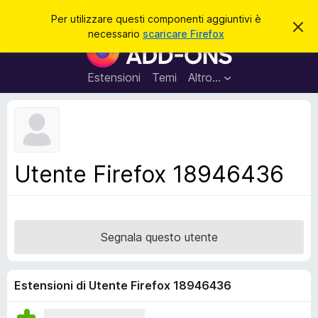
C
Accedi
Per utilizzare questi componenti aggiuntivi è
C
e
necessario
scaricare Firefox
h
C
r
i
o
u
c
d
m
Estensioni
Temi
Altro…
a
i
p
q
u
o
e
n
s
t
e
o
n
a
Utente Firefox 18946436
v
t
v
i
i
s
a
o
g
Segnala questo utente
g
i
u
Estensioni di Utente Firefox 18946436
n
t