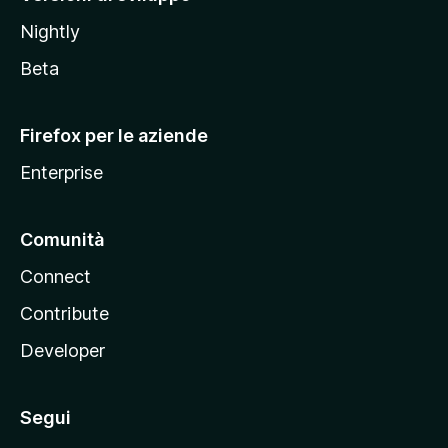
o
Nightly
z
i
Beta
l
l
Firefox per le aziende
a
Enterprise
Comunità
Connect
Contribute
Developer
Segui