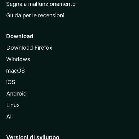
r
Segnala malfunzionamento
i
i
Guida per le recensioni
n
c
i
Download
p
Download Firefox
a
Windows
l
e
macOS
d
iOS
e
l
Android
s
Linux
i
All
t
o
M
Versioni di sviluppo