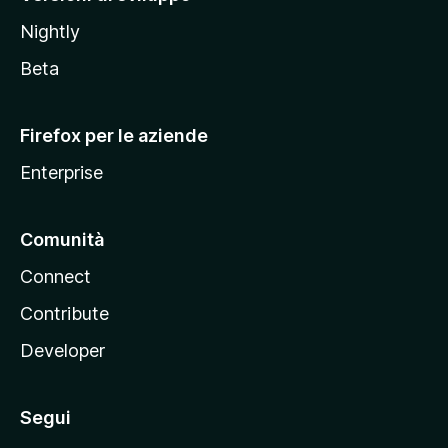
o
Nightly
z
i
Beta
l
l
Firefox per le aziende
a
Enterprise
Comunità
Connect
Contribute
Developer
Segui