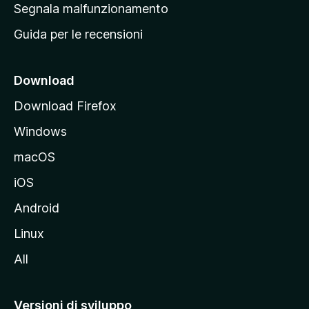
r
Segnala malfunzionamento
i
i
Guida per le recensioni
n
c
i
Download
p
Download Firefox
a
Windows
l
e
macOS
d
iOS
e
l
Android
s
Linux
i
All
t
o
M
Versioni di sviluppo