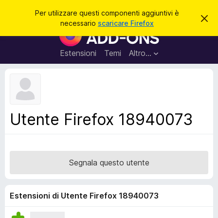
C
Accedi
Per utilizzare questi componenti aggiuntivi è
C
e
necessario
scaricare Firefox
h
C
r
i
o
u
c
d
m
Estensioni
Temi
Altro…
a
i
p
q
u
o
e
n
s
t
e
o
n
a
Utente Firefox 18940073
v
t
v
i
i
s
a
o
g
Segnala questo utente
g
i
u
Estensioni di Utente Firefox 18940073
n
t