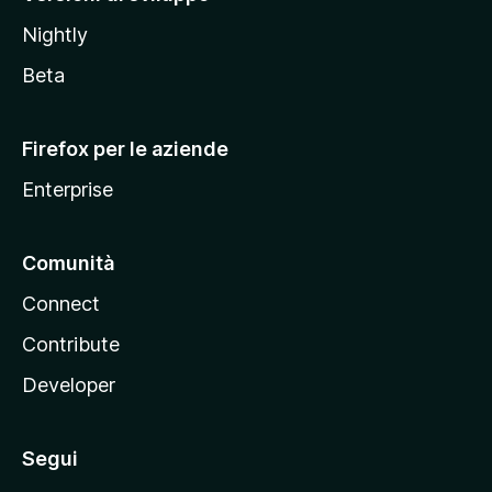
o
Nightly
z
i
Beta
l
l
Firefox per le aziende
a
Enterprise
Comunità
Connect
Contribute
Developer
Segui