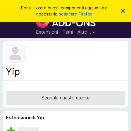
C
Accedi
Per utilizzare questi componenti aggiuntivi è
C
e
necessario
scaricare Firefox
h
C
r
i
o
u
c
d
m
Estensioni
Temi
Altro…
a
i
p
q
u
o
e
n
s
t
e
o
n
a
Yip
v
t
v
i
i
s
a
o
g
Segnala questo utente
g
i
u
Estensioni di Yip
n
t