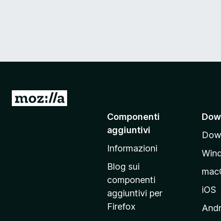
V
a
Componenti
Dow
i
aggiuntivi
Down
a
Informazioni
l
Win
l
Blog sui
mac
a
componenti
p
iOS
aggiuntivi per
a
Firefox
Andr
g