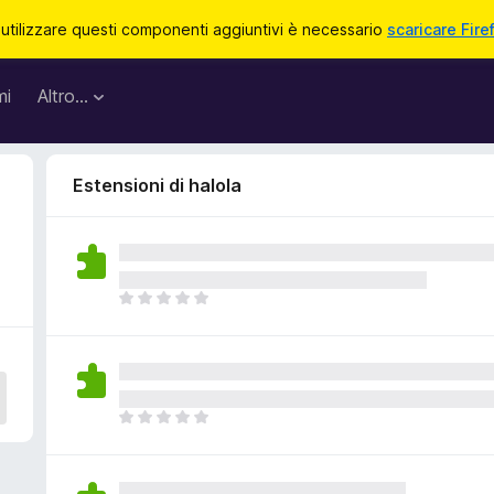
 utilizzare questi componenti aggiuntivi è necessario
scaricare Fire
mi
Altro…
Estensioni di halola
N
o
n
c
i
s
N
o
o
n
n
o
c