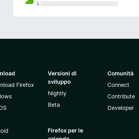
nload
Versioni di
Comunità
sviluppo
load Firefox
Connect
Nightly
dows
Contribute
Beta
OS
Developer
Firefox per le
oid
aziende