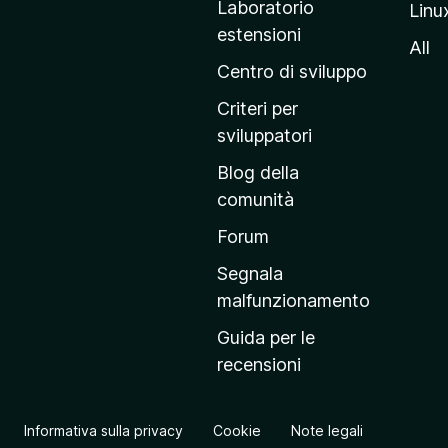
Laboratorio
Linu
i
estensioni
n
All
a
Centro di sviluppo
p
Criteri per
r
sviluppatori
i
Blog della
n
comunità
c
i
Forum
p
Segnala
a
malfunzionamento
l
Guida per le
e
recensioni
d
e
l
Informativa sulla privacy
Cookie
Note legali