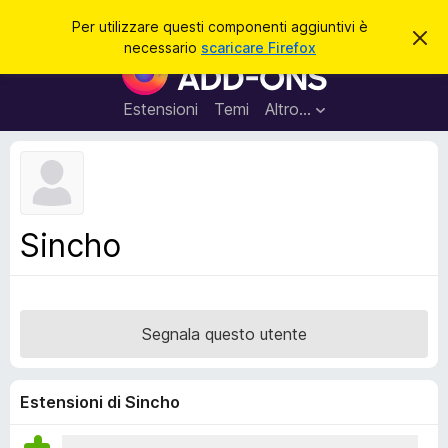
C
Accedi
Per utilizzare questi componenti aggiuntivi è
C
e
necessario
scaricare Firefox
h
C
r
i
o
u
c
d
m
Estensioni
Temi
Altro…
a
i
p
q
u
o
e
n
s
t
e
o
n
a
Sincho
v
t
v
i
i
s
a
o
g
Segnala questo utente
g
i
u
Estensioni di Sincho
n
t