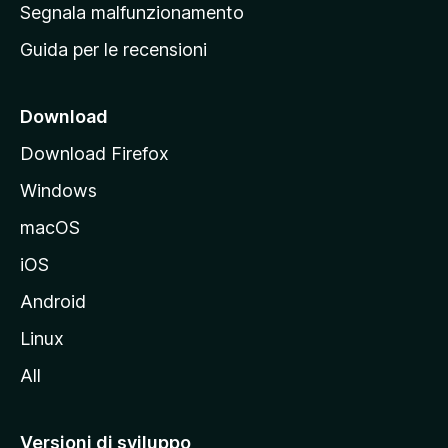
r
Segnala malfunzionamento
i
i
Guida per le recensioni
n
c
i
Download
p
Download Firefox
a
Windows
l
e
macOS
d
iOS
e
l
Android
s
Linux
i
All
t
o
M
Versioni di sviluppo