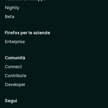
o
Nightly
z
i
Beta
l
l
Firefox per le aziende
a
Enterprise
Comunità
Connect
Contribute
Developer
Segui