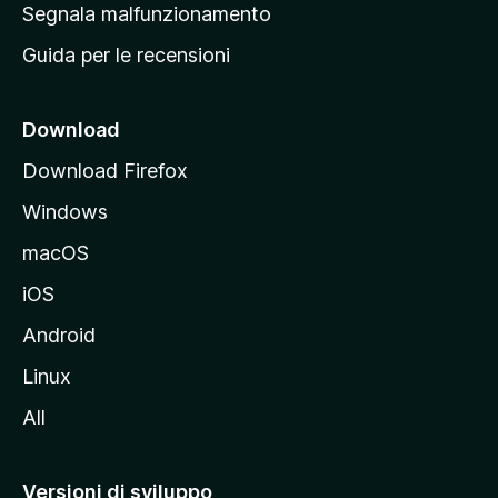
r
Segnala malfunzionamento
i
i
Guida per le recensioni
n
c
i
Download
p
Download Firefox
a
Windows
l
e
macOS
d
iOS
e
l
Android
s
Linux
i
All
t
o
M
Versioni di sviluppo