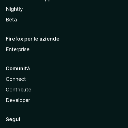
o
Nightly
z
i
Beta
l
l
Firefox per le aziende
a
Enterprise
Comunità
Connect
Contribute
Developer
Segui