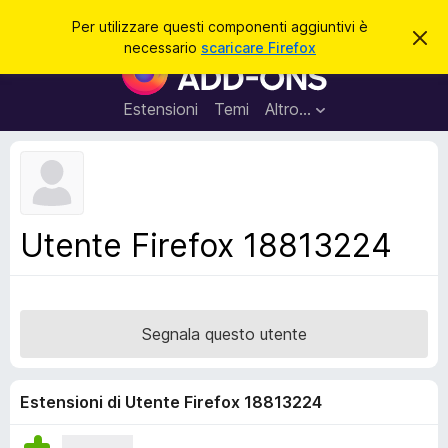
C
Accedi
Per utilizzare questi componenti aggiuntivi è
C
e
necessario
scaricare Firefox
h
C
r
i
o
u
c
d
m
Estensioni
Temi
Altro…
a
i
p
q
u
o
e
n
s
t
e
o
n
a
Utente Firefox 18813224
v
t
v
i
i
s
a
o
g
Segnala questo utente
g
i
u
Estensioni di Utente Firefox 18813224
n
t