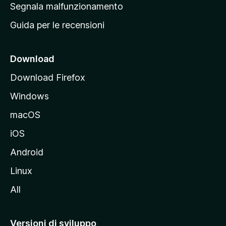
r
Segnala malfunzionamento
i
i
Guida per le recensioni
n
c
i
Download
p
Download Firefox
a
Windows
l
e
macOS
d
iOS
e
l
Android
s
Linux
i
All
t
o
M
Versioni di sviluppo