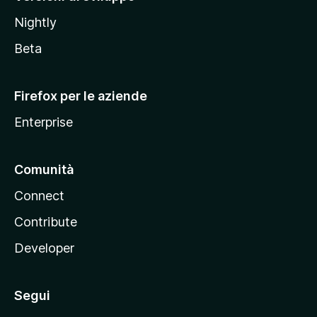
o
Nightly
z
i
Beta
l
l
Firefox per le aziende
a
Enterprise
Comunità
Connect
Contribute
Developer
Segui