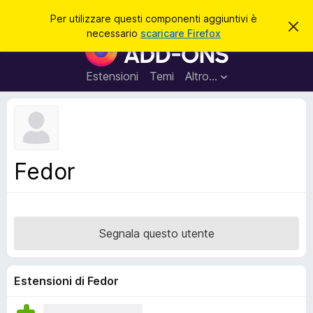
C
Accedi
Per utilizzare questi componenti aggiuntivi è
C
e
necessario
scaricare Firefox
h
C
r
i
o
u
c
d
m
Estensioni
Temi
Altro…
a
i
p
q
u
o
e
n
s
t
e
o
n
a
Fedor
v
t
v
i
i
s
a
o
g
Segnala questo utente
g
i
u
Estensioni di Fedor
n
t