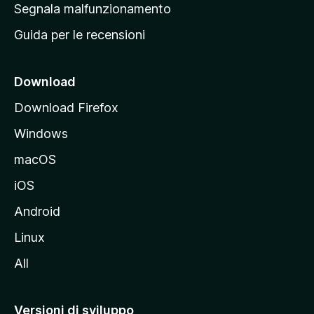
r
Segnala malfunzionamento
i
i
Guida per le recensioni
n
c
i
Download
p
Download Firefox
a
Windows
l
e
macOS
d
iOS
e
l
Android
s
Linux
i
All
t
o
M
Versioni di sviluppo