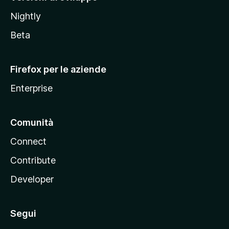
o
Nightly
z
i
Beta
l
l
Firefox per le aziende
a
Enterprise
Comunità
Connect
Contribute
Developer
Segui