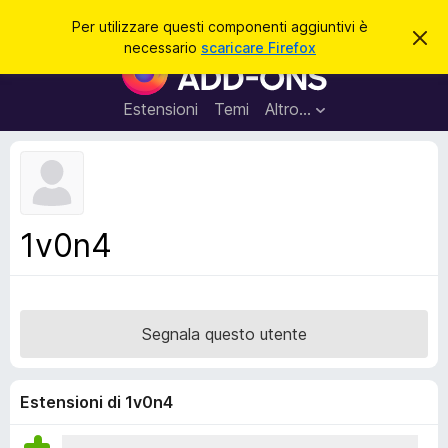
C
Accedi
Per utilizzare questi componenti aggiuntivi è
C
e
necessario
scaricare Firefox
h
C
r
i
o
u
c
d
m
Estensioni
Temi
Altro…
a
i
p
q
u
o
e
n
s
t
e
o
n
a
1v0n4
v
t
v
i
i
s
a
o
g
Segnala questo utente
g
i
u
Estensioni di 1v0n4
n
t