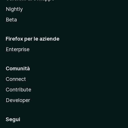
o
Nightly
z
i
Beta
l
l
Firefox per le aziende
a
Enterprise
Comunità
Connect
Contribute
Developer
Segui