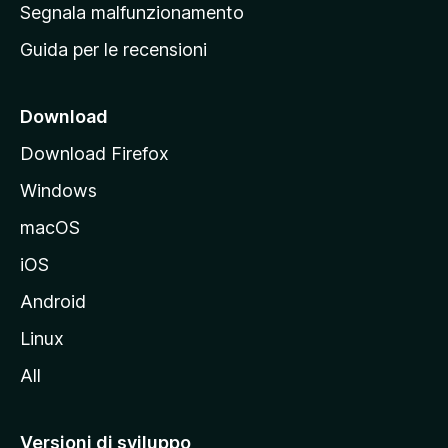
r
Segnala malfunzionamento
i
i
Guida per le recensioni
n
c
i
Download
p
Download Firefox
a
Windows
l
e
macOS
d
iOS
e
l
Android
s
Linux
i
All
t
o
M
Versioni di sviluppo