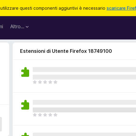
 utilizzare questi componenti aggiuntivi è necessario
scaricare Fire
mi
Altro…
Estensioni di Utente Firefox 18749100
N
o
n
c
i
s
N
o
o
n
n
o
c