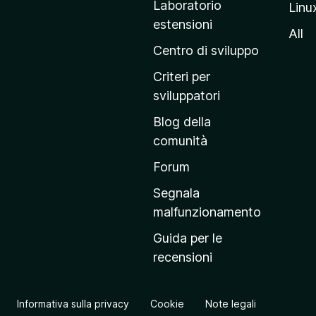
Laboratorio
Linu
i
estensioni
n
All
a
Centro di sviluppo
p
Criteri per
r
sviluppatori
i
Blog della
n
comunità
c
i
Forum
p
Segnala
a
malfunzionamento
l
Guida per le
e
recensioni
d
e
l
Informativa sulla privacy
Cookie
Note legali