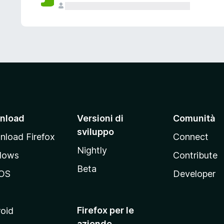
nload
Versioni di
Comunità
sviluppo
load Firefox
Connect
Nightly
dows
Contribute
Beta
OS
Developer
Firefox per le
oid
aziende