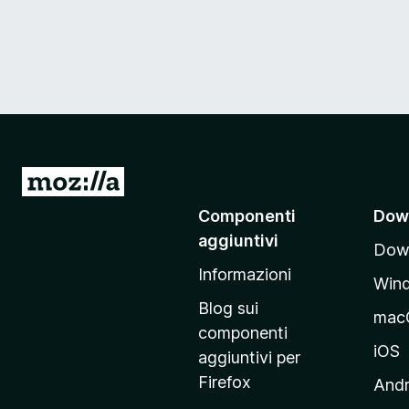
V
a
Componenti
Dow
i
aggiuntivi
Down
a
Informazioni
l
Win
l
Blog sui
mac
a
componenti
p
iOS
aggiuntivi per
a
Firefox
Andr
g