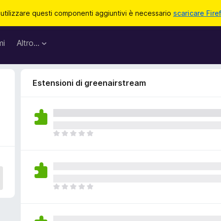
 utilizzare questi componenti aggiuntivi è necessario
scaricare Fire
mi
Altro…
Estensioni di greenairstream
N
o
n
c
i
s
N
o
o
n
n
o
c