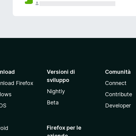
nload
Versioni di
Comunità
sviluppo
load Firefox
Connect
Nightly
dows
Contribute
Beta
OS
Developer
Firefox per le
oid
aziende