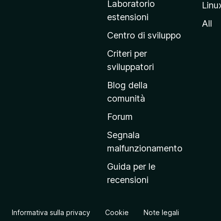
Laboratorio
Linu
i
estensioni
n
All
a
Centro di sviluppo
p
Criteri per
r
sviluppatori
i
Blog della
n
comunità
c
i
Forum
p
Segnala
a
malfunzionamento
l
Guida per le
e
recensioni
d
e
l
Informativa sulla privacy
Cookie
Note legali