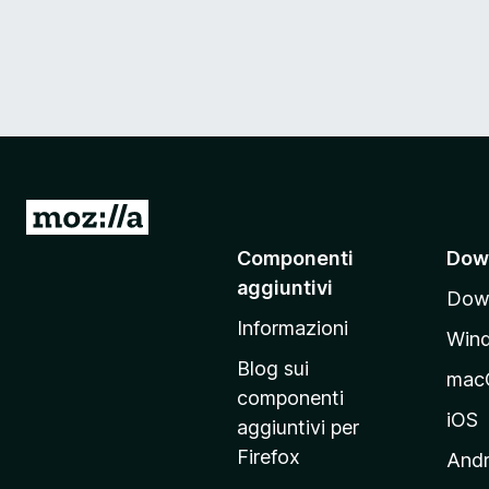
V
a
Componenti
Dow
i
aggiuntivi
Down
a
Informazioni
l
Win
l
Blog sui
mac
a
componenti
p
iOS
aggiuntivi per
a
Firefox
Andr
g