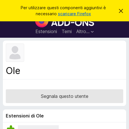
C
Accedi
Per utilizzare questi componenti aggiuntivi è
C
e
necessario
scaricare Firefox
h
C
r
i
o
u
c
d
m
Estensioni
Temi
Altro…
a
i
p
q
u
o
e
n
s
t
e
o
n
a
Ole
v
t
v
i
i
s
a
o
g
Segnala questo utente
g
i
u
Estensioni di Ole
n
t