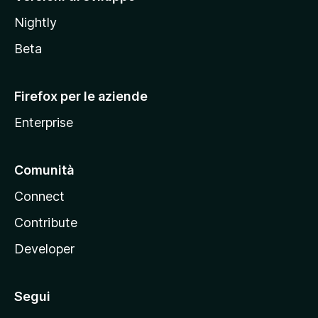
o
Nightly
z
i
Beta
l
l
Firefox per le aziende
a
Enterprise
Comunità
Connect
Contribute
Developer
Segui