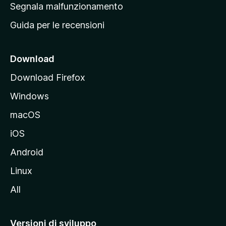
r
Segnala malfunzionamento
i
i
Guida per le recensioni
n
c
i
Download
p
Download Firefox
a
Windows
l
e
macOS
d
iOS
e
l
Android
s
Linux
i
All
t
o
M
Versioni di sviluppo