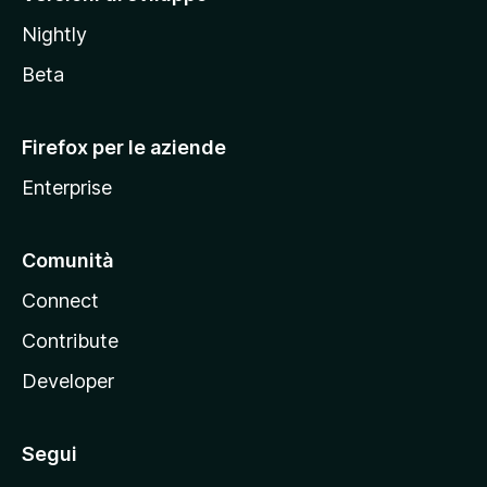
o
Nightly
z
i
Beta
l
l
Firefox per le aziende
a
Enterprise
Comunità
Connect
Contribute
Developer
Segui