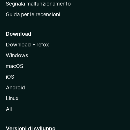
r
Segnala malfunzionamento
i
i
Guida per le recensioni
n
c
i
Download
p
Download Firefox
a
Windows
l
e
macOS
d
iOS
e
l
Android
s
Linux
i
All
t
o
M
Versioni di sviluppo