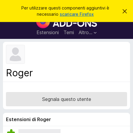
C
Accedi
Per utilizzare questi componenti aggiuntivi è
C
e
necessario
scaricare Firefox
h
C
r
i
o
u
c
d
m
Estensioni
Temi
Altro…
a
i
p
q
u
o
e
n
s
t
e
o
n
a
Roger
v
t
v
i
i
s
a
o
g
Segnala questo utente
g
i
u
Estensioni di Roger
n
t