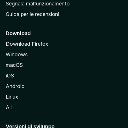
r
Segnala malfunzionamento
i
i
Guida per le recensioni
n
c
i
Download
p
Download Firefox
a
Windows
l
e
macOS
d
iOS
e
l
Android
s
Linux
i
All
t
o
M
Versioni di sviluppo