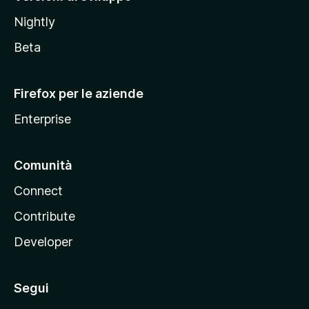
o
Nightly
z
i
Beta
l
l
Firefox per le aziende
a
Enterprise
Comunità
Connect
Contribute
Developer
Segui