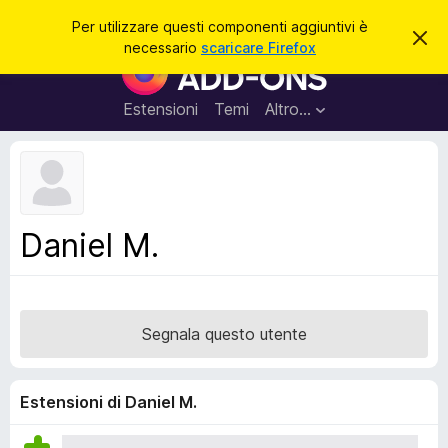
C
Accedi
Per utilizzare questi componenti aggiuntivi è
C
e
necessario
scaricare Firefox
h
C
r
i
o
u
c
d
m
Estensioni
Temi
Altro…
a
i
p
q
u
o
e
n
s
t
e
o
n
a
Daniel M.
v
t
v
i
i
s
a
o
g
Segnala questo utente
g
i
u
Estensioni di Daniel M.
n
t