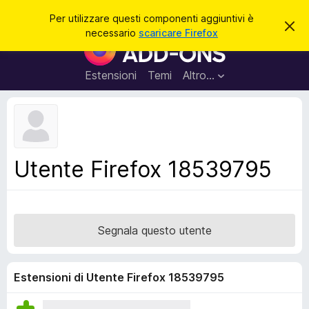
C
Accedi
Per utilizzare questi componenti aggiuntivi è
C
e
necessario
scaricare Firefox
h
C
r
i
o
u
c
d
m
Estensioni
Temi
Altro…
a
i
p
q
u
o
e
n
s
t
e
o
n
a
Utente Firefox 18539795
v
t
v
i
i
s
a
o
g
Segnala questo utente
g
i
u
Estensioni di Utente Firefox 18539795
n
t