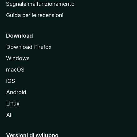
r
Segnala malfunzionamento
i
i
Guida per le recensioni
n
c
i
Download
p
Download Firefox
a
Windows
l
e
macOS
d
iOS
e
l
Android
s
Linux
i
All
t
o
M
Versioni di sviluppo