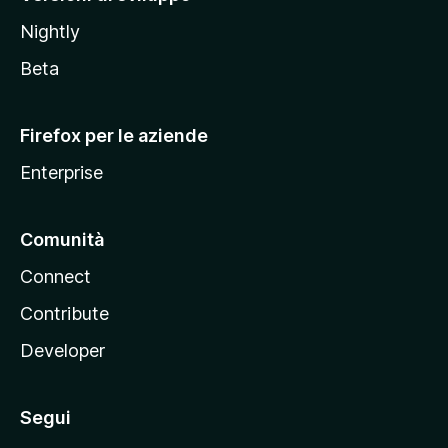
o
Nightly
z
i
Beta
l
l
Firefox per le aziende
a
Enterprise
Comunità
Connect
Contribute
Developer
Segui