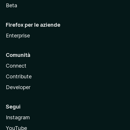
i
Beta
l
l
Firefox per le aziende
a
Enterprise
Comunità
Connect
Contribute
Developer
Segui
Instagram
YouTube