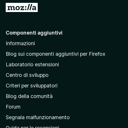
i
V
v
a
i
i
p
a
Componenti aggiuntivi
e
l
r
Informazioni
l
F
a
i
Blog sui componenti aggiuntivi per Firefox
r
p
Laboratorio estensioni
e
a
f
Centro di sviluppo
g
o
i
Criteri per sviluppatori
x
n
Blog della comunità
a
p
Forum
r
Segnala malfunzionamento
i
Guida per le recensioni