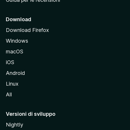
n
c
i
Download
p
Download Firefox
a
Windows
l
e
macOS
d
iOS
e
l
Android
s
Linux
i
All
t
o
M
Versioni di sviluppo
o
Nightly
z