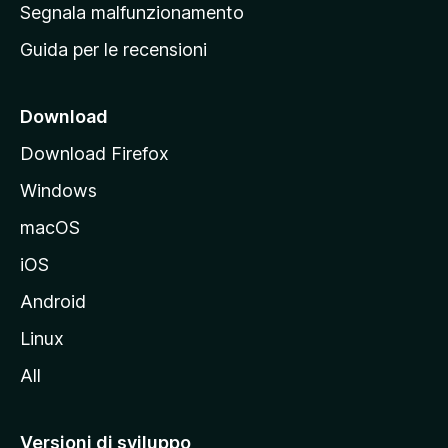
r
Segnala malfunzionamento
i
i
Guida per le recensioni
n
c
i
Download
p
Download Firefox
a
Windows
l
e
macOS
d
iOS
e
l
Android
s
Linux
i
All
t
o
M
Versioni di sviluppo