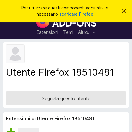
C
Accedi
Per utilizzare questi componenti aggiuntivi è
C
e
necessario
scaricare Firefox
h
C
r
i
o
u
c
d
m
Estensioni
Temi
Altro…
a
i
p
q
u
o
e
n
s
t
e
o
n
a
Utente Firefox 18510481
v
t
v
i
i
s
a
o
g
Segnala questo utente
g
i
u
Estensioni di Utente Firefox 18510481
n
t