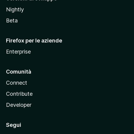
o
Nightly
z
i
Beta
l
l
Firefox per le aziende
a
Enterprise
Comunità
Connect
Contribute
Developer
Segui