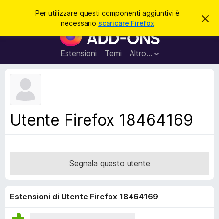
C
Accedi
Per utilizzare questi componenti aggiuntivi è
C
e
necessario
scaricare Firefox
h
C
r
i
o
u
c
d
m
Estensioni
Temi
Altro…
a
i
p
q
u
o
e
n
s
t
e
o
n
a
Utente Firefox 18464169
v
t
v
i
i
s
a
o
g
Segnala questo utente
g
i
u
Estensioni di Utente Firefox 18464169
n
t