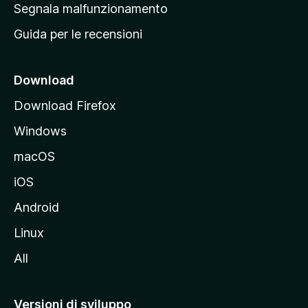
r
Segnala malfunzionamento
i
i
Guida per le recensioni
n
c
i
Download
p
Download Firefox
a
Windows
l
e
macOS
d
iOS
e
l
Android
s
Linux
i
All
t
o
M
Versioni di sviluppo