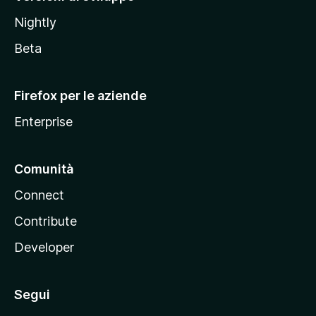
o
Nightly
z
i
Beta
l
l
Firefox per le aziende
a
Enterprise
Comunità
Connect
Contribute
Developer
Segui