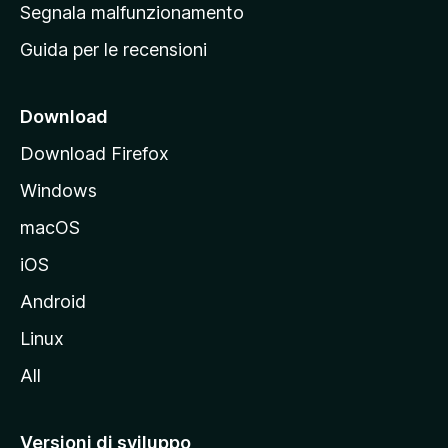
r
Segnala malfunzionamento
i
i
Guida per le recensioni
n
c
i
Download
p
Download Firefox
a
Windows
l
e
macOS
d
iOS
e
l
Android
s
Linux
i
All
t
o
M
Versioni di sviluppo