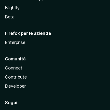
o
Nightly
z
i
Beta
l
l
Firefox per le aziende
a
Enterprise
Comunità
Connect
Contribute
Developer
Segui