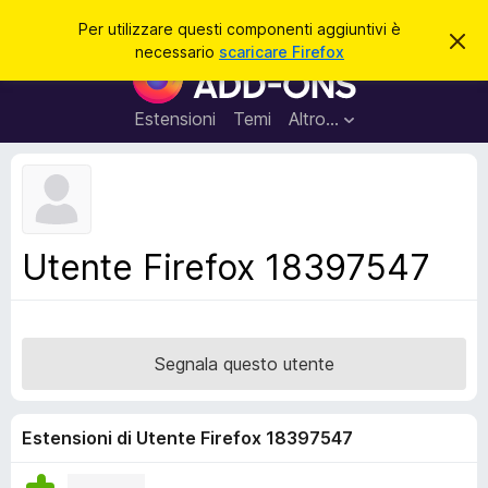
C
Accedi
Per utilizzare questi componenti aggiuntivi è
C
e
necessario
scaricare Firefox
h
C
r
i
o
u
c
d
m
Estensioni
Temi
Altro…
a
i
p
q
u
o
e
n
s
t
e
o
n
a
Utente Firefox 18397547
v
t
v
i
i
s
a
o
g
Segnala questo utente
g
i
u
Estensioni di Utente Firefox 18397547
n
t