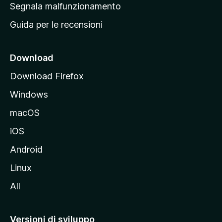
r
Segnala malfunzionamento
i
i
Guida per le recensioni
n
c
i
Download
p
Download Firefox
a
Windows
l
e
macOS
d
iOS
e
l
Android
s
Linux
i
All
t
o
M
Versioni di sviluppo