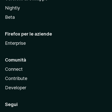
o
Nightly
z
i
Beta
l
l
Firefox per le aziende
a
Enterprise
Comunità
Connect
Contribute
Developer
Segui