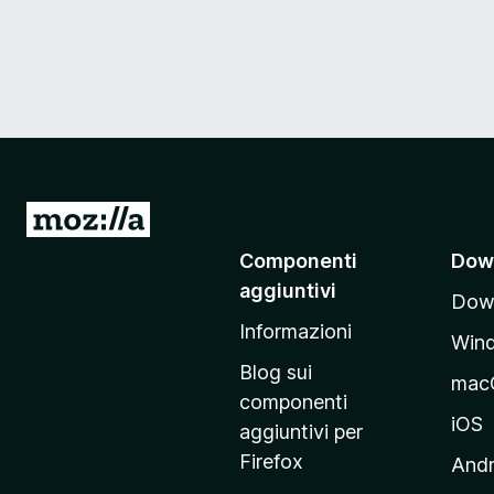
V
a
Componenti
Dow
i
aggiuntivi
Down
a
Informazioni
l
Win
l
Blog sui
mac
a
componenti
p
iOS
aggiuntivi per
a
Firefox
Andr
g