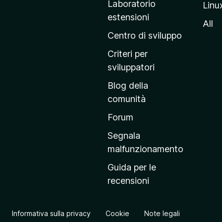
Laboratorio
Linu
i
estensioni
n
All
a
Centro di sviluppo
p
Criteri per
r
sviluppatori
i
Blog della
n
comunità
c
i
Forum
p
Segnala
a
malfunzionamento
l
Guida per le
e
recensioni
d
e
l
Informativa sulla privacy
Cookie
Note legali