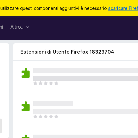
 utilizzare questi componenti aggiuntivi è necessario
scaricare Fire
mi
Altro…
Estensioni di Utente Firefox 18323704
N
o
n
c
i
s
N
o
o
n
n
o
c