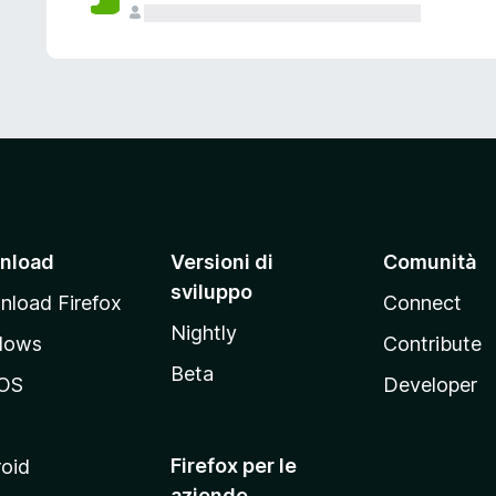
nload
Versioni di
Comunità
sviluppo
load Firefox
Connect
Nightly
dows
Contribute
Beta
OS
Developer
Firefox per le
oid
aziende