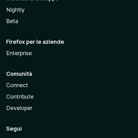
o
Nightly
z
i
Beta
l
l
Firefox per le aziende
a
Enterprise
Comunità
Connect
Contribute
Developer
Segui