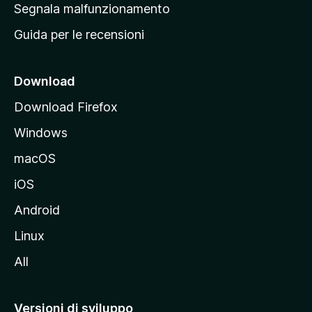
r
Segnala malfunzionamento
i
i
Guida per le recensioni
n
c
i
Download
p
Download Firefox
a
Windows
l
e
macOS
d
iOS
e
l
Android
s
Linux
i
All
t
o
M
Versioni di sviluppo