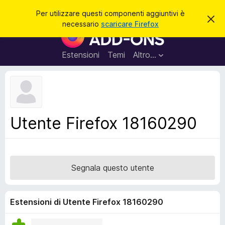
C
Accedi
Per utilizzare questi componenti aggiuntivi è
C
e
necessario
scaricare Firefox
h
C
r
i
o
u
c
d
m
Estensioni
Temi
Altro…
a
i
p
q
u
o
e
n
s
t
e
o
n
a
Utente Firefox 18160290
v
t
v
i
i
s
a
o
g
Segnala questo utente
g
i
u
Estensioni di Utente Firefox 18160290
n
t