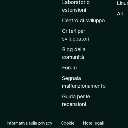
Laboratorio
Linu
i
estensioni
n
All
a
Centro di sviluppo
p
Criteri per
r
sviluppatori
i
Blog della
n
comunità
c
i
Forum
p
Segnala
a
malfunzionamento
l
Guida per le
e
recensioni
d
e
l
Informativa sulla privacy
Cookie
Note legali