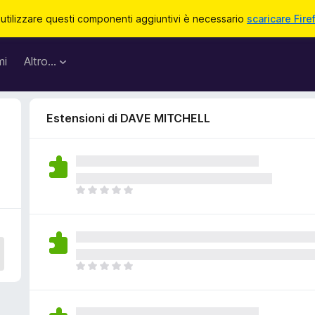
 utilizzare questi componenti aggiuntivi è necessario
scaricare Fire
mi
Altro…
Estensioni di DAVE MITCHELL
N
o
n
c
i
s
N
o
o
n
n
o
c