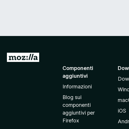
V
a
Componenti
Dow
i
aggiuntivi
Down
a
Informazioni
l
Win
l
Blog sui
mac
a
componenti
p
iOS
aggiuntivi per
a
Firefox
Andr
g