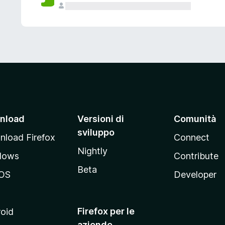
nload
Versioni di
Comunità
sviluppo
load Firefox
Connect
Nightly
dows
Contribute
Beta
OS
Developer
Firefox per le
oid
aziende