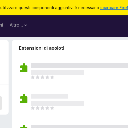
 utilizzare questi componenti aggiuntivi è necessario
scaricare Fire
mi
Altro…
Estensioni di axolotl
N
o
n
c
i
s
N
o
o
n
n
o
c