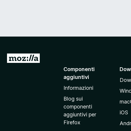
V
a
Componenti
Dow
i
aggiuntivi
Down
a
Informazioni
l
Win
l
Blog sui
mac
a
componenti
p
iOS
aggiuntivi per
a
Firefox
Andr
g