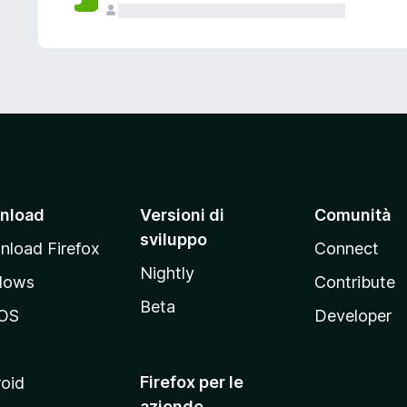
nload
Versioni di
Comunità
sviluppo
load Firefox
Connect
Nightly
dows
Contribute
Beta
OS
Developer
Firefox per le
oid
aziende