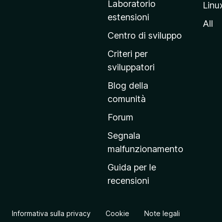
Laboratorio
Linu
i
estensioni
n
All
a
Centro di sviluppo
p
Criteri per
r
sviluppatori
i
Blog della
n
comunità
c
i
Forum
p
Segnala
a
malfunzionamento
l
Guida per le
e
recensioni
d
e
l
Informativa sulla privacy
Cookie
Note legali