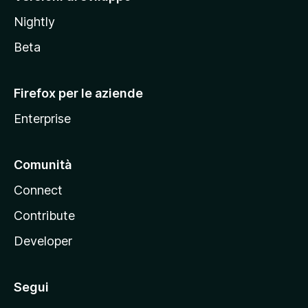
o
Nightly
z
i
Beta
l
l
Firefox per le aziende
a
Enterprise
Comunità
Connect
Contribute
Developer
Segui