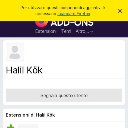
C
Accedi
Per utilizzare questi componenti aggiuntivi è
C
e
necessario
scaricare Firefox
h
C
r
i
o
u
c
d
m
Estensioni
Temi
Altro…
a
i
p
q
u
o
e
n
s
t
e
o
n
a
Halil Kök
v
t
v
i
i
s
a
o
g
Segnala questo utente
g
i
u
Estensioni di Halil Kök
n
t