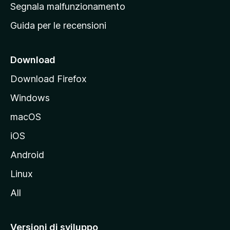
r
Segnala malfunzionamento
i
i
Guida per le recensioni
n
c
i
Download
p
Download Firefox
a
Windows
l
e
macOS
d
iOS
e
l
Android
s
Linux
i
All
t
o
M
Versioni di sviluppo