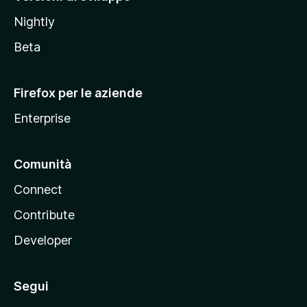
o
Nightly
z
i
Beta
l
l
Firefox per le aziende
a
Enterprise
Comunità
Connect
Contribute
Developer
Segui