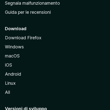
r
Segnala malfunzionamento
i
i
Guida per le recensioni
n
c
i
Download
p
Download Firefox
a
Windows
l
e
macOS
d
iOS
e
l
Android
s
Linux
i
All
t
o
M
Versioni di sviluppo