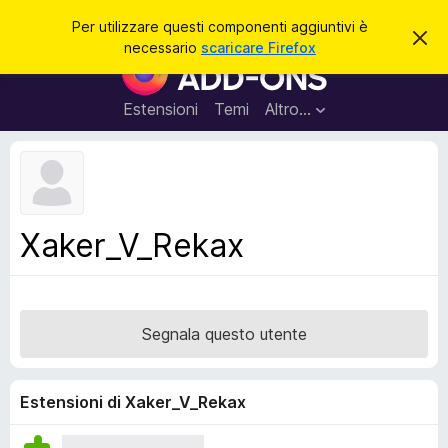
C
Accedi
Per utilizzare questi componenti aggiuntivi è
C
e
necessario
scaricare Firefox
h
C
r
i
o
u
c
d
m
Estensioni
Temi
Altro…
a
i
p
q
u
o
e
n
s
t
e
o
n
a
Xaker_V_Rekax
v
t
v
i
i
s
a
o
g
Segnala questo utente
g
i
u
Estensioni di Xaker_V_Rekax
n
t