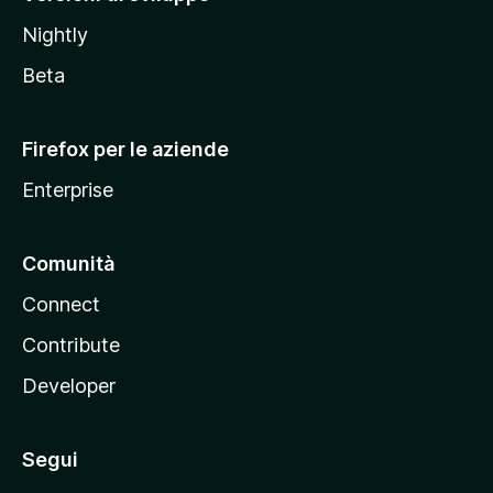
o
Nightly
z
i
Beta
l
l
Firefox per le aziende
a
Enterprise
Comunità
Connect
Contribute
Developer
Segui