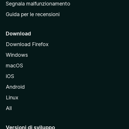
r
Segnala malfunzionamento
i
i
Guida per le recensioni
n
c
i
Download
p
Download Firefox
a
Windows
l
e
macOS
d
iOS
e
l
Android
s
Linux
i
All
t
o
M
Versioni di sviluppo