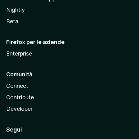
o
Nightly
z
i
Beta
l
l
Firefox per le aziende
a
Enterprise
Comunità
Connect
Contribute
Developer
Segui