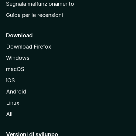
r
Segnala malfunzionamento
i
i
Guida per le recensioni
n
c
i
Download
p
Download Firefox
a
Windows
l
e
macOS
d
iOS
e
l
Android
s
Linux
i
All
t
o
M
Versioni di sviluppo