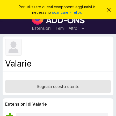
C
Accedi
Per utilizzare questi componenti aggiuntivi è
C
e
necessario
scaricare Firefox
h
C
r
i
o
u
c
d
m
Estensioni
Temi
Altro…
a
i
p
q
u
o
e
n
s
t
e
o
n
a
Valarie
v
t
v
i
i
s
a
o
g
Segnala questo utente
g
i
u
Estensioni di Valarie
n
t