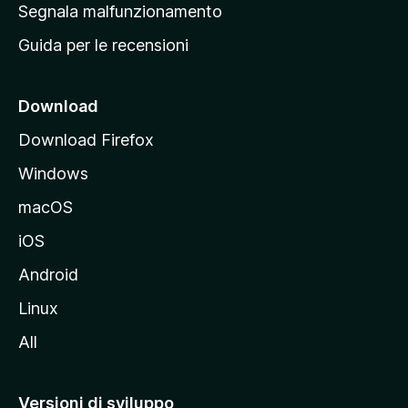
r
Segnala malfunzionamento
i
i
Guida per le recensioni
n
c
i
Download
p
Download Firefox
a
Windows
l
e
macOS
d
iOS
e
l
Android
s
Linux
i
All
t
o
M
Versioni di sviluppo