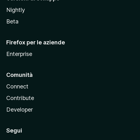
o
Nightly
z
i
Beta
l
l
Firefox per le aziende
a
Enterprise
Comunità
Connect
Contribute
Developer
Segui