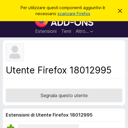
C
Accedi
Per utilizzare questi componenti aggiuntivi è
C
e
necessario
scaricare Firefox
h
C
r
i
o
u
c
d
m
Estensioni
Temi
Altro…
a
i
p
q
u
o
e
n
s
t
e
o
n
a
Utente Firefox 18012995
v
t
v
i
i
s
a
o
g
Segnala questo utente
g
i
u
Estensioni di Utente Firefox 18012995
n
t