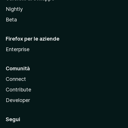
o
Nightly
z
i
Beta
l
l
Firefox per le aziende
a
Enterprise
Comunità
Connect
Contribute
Developer
Segui