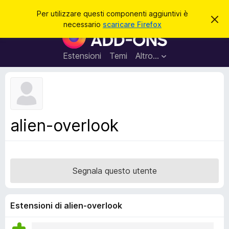
C
Accedi
Per utilizzare questi componenti aggiuntivi è
C
e
necessario
scaricare Firefox
h
C
r
i
o
u
c
d
m
Estensioni
Temi
Altro…
a
i
p
q
u
o
e
n
s
t
e
o
n
a
alien-overlook
v
t
v
i
i
s
a
o
g
Segnala questo utente
g
i
u
Estensioni di alien-overlook
n
t