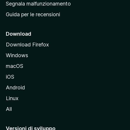
r
Segnala malfunzionamento
i
i
Guida per le recensioni
n
c
i
Download
p
Download Firefox
a
Windows
l
e
macOS
d
iOS
e
l
Android
s
Linux
i
All
t
o
M
Versioni di sviluppo