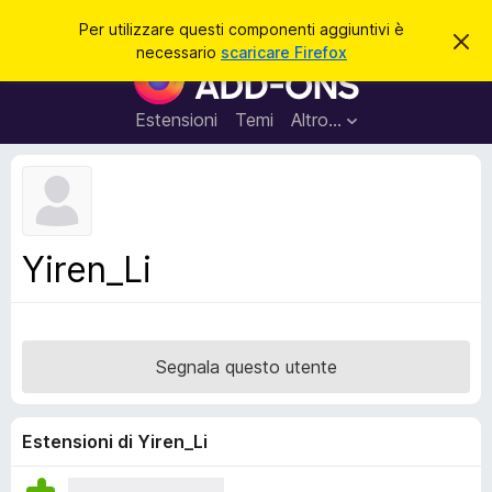
C
Accedi
Per utilizzare questi componenti aggiuntivi è
C
e
necessario
scaricare Firefox
h
C
r
i
o
u
c
d
m
Estensioni
Temi
Altro…
a
i
p
q
u
o
e
n
s
t
e
o
n
a
Yiren_Li
v
t
v
i
i
s
a
o
g
Segnala questo utente
g
i
u
Estensioni di Yiren_Li
n
t