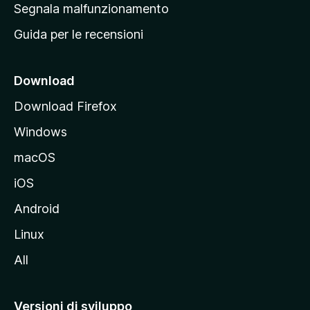
r
Segnala malfunzionamento
i
i
Guida per le recensioni
n
c
i
Download
p
Download Firefox
a
Windows
l
e
macOS
d
iOS
e
l
Android
s
Linux
i
All
t
o
M
Versioni di sviluppo