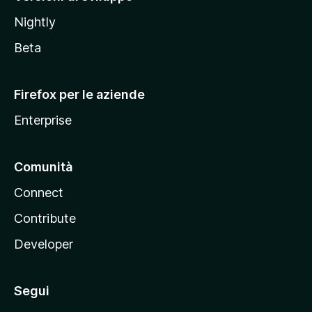
o
Nightly
z
i
Beta
l
l
Firefox per le aziende
a
Enterprise
Comunità
Connect
Contribute
Developer
Segui