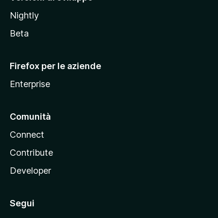
o
Nightly
z
i
Beta
l
l
Firefox per le aziende
a
Enterprise
Comunità
Connect
Contribute
Developer
Segui