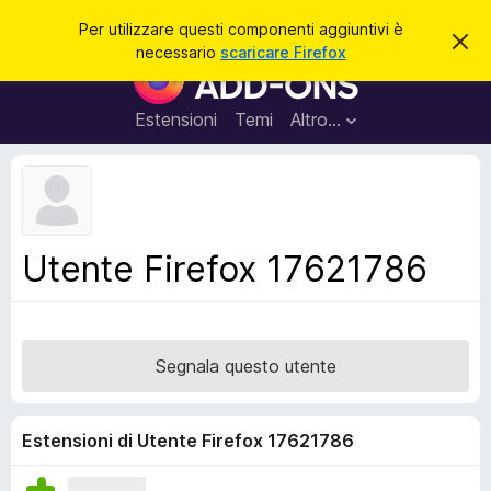
C
Accedi
Per utilizzare questi componenti aggiuntivi è
C
e
necessario
scaricare Firefox
h
C
r
i
o
u
c
d
m
Estensioni
Temi
Altro…
a
i
p
q
u
o
e
n
s
t
e
o
n
a
Utente Firefox 17621786
v
t
v
i
i
s
a
o
g
Segnala questo utente
g
i
u
Estensioni di Utente Firefox 17621786
n
t