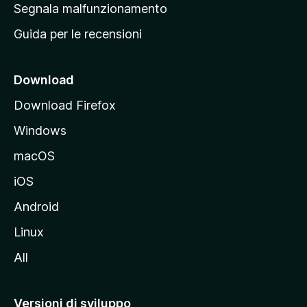
r
Segnala malfunzionamento
i
i
Guida per le recensioni
n
c
i
Download
p
Download Firefox
a
Windows
l
e
macOS
d
iOS
e
l
Android
s
Linux
i
All
t
o
M
Versioni di sviluppo