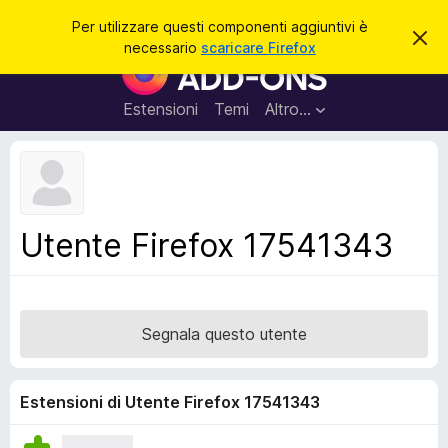
C
Accedi
Per utilizzare questi componenti aggiuntivi è
C
e
necessario
scaricare Firefox
h
C
r
i
o
u
c
d
m
Estensioni
Temi
Altro…
a
i
p
q
u
o
e
n
s
t
e
o
n
a
Utente Firefox 17541343
v
t
v
i
i
s
a
o
g
Segnala questo utente
g
i
u
Estensioni di Utente Firefox 17541343
n
t