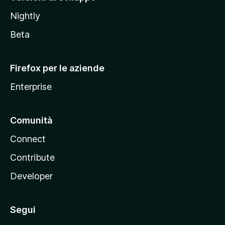
o
Nightly
z
i
Beta
l
l
Firefox per le aziende
a
Enterprise
Comunità
Connect
Contribute
Developer
Segui