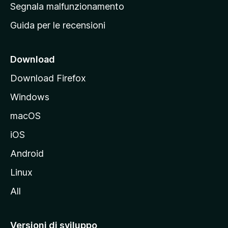
r
Segnala malfunzionamento
i
i
Guida per le recensioni
n
c
i
Download
p
Download Firefox
a
Windows
l
e
macOS
d
iOS
e
l
Android
s
Linux
i
All
t
o
M
Versioni di sviluppo