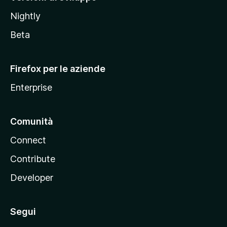
o
Nightly
z
i
Beta
l
l
Firefox per le aziende
a
Enterprise
Comunità
Connect
Contribute
Developer
Segui