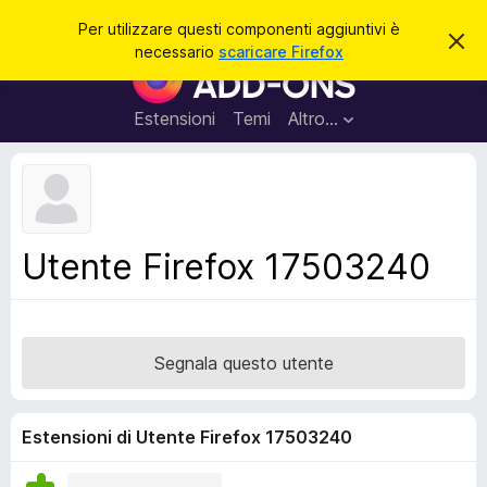
C
Accedi
Per utilizzare questi componenti aggiuntivi è
C
e
necessario
scaricare Firefox
h
C
r
i
o
u
c
d
m
Estensioni
Temi
Altro…
a
i
p
q
u
o
e
n
s
t
e
o
n
a
Utente Firefox 17503240
v
t
v
i
i
s
a
o
g
Segnala questo utente
g
i
u
Estensioni di Utente Firefox 17503240
n
t