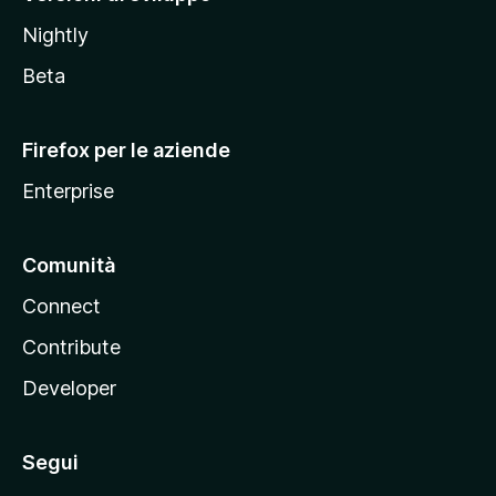
o
Nightly
z
i
Beta
l
l
Firefox per le aziende
a
Enterprise
Comunità
Connect
Contribute
Developer
Segui