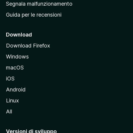
r
Segnala malfunzionamento
i
i
Guida per le recensioni
n
c
i
Download
p
Download Firefox
a
Windows
l
e
macOS
d
iOS
e
l
Android
s
Linux
i
All
t
o
M
Versioni di sviluppo