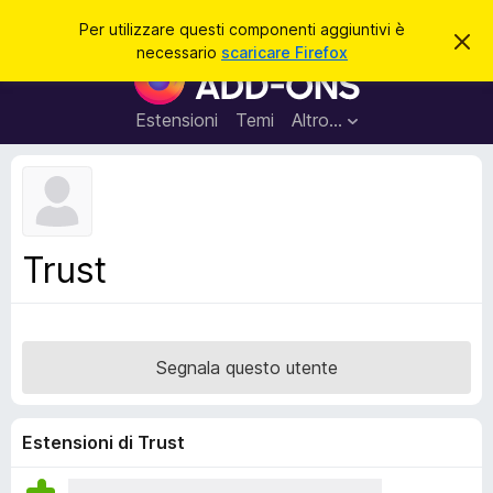
C
Accedi
Per utilizzare questi componenti aggiuntivi è
C
e
necessario
scaricare Firefox
h
C
r
i
o
u
c
d
m
Estensioni
Temi
Altro…
a
i
p
q
u
o
e
n
s
t
e
o
n
a
Trust
v
t
v
i
i
s
a
o
g
Segnala questo utente
g
i
u
Estensioni di Trust
n
t