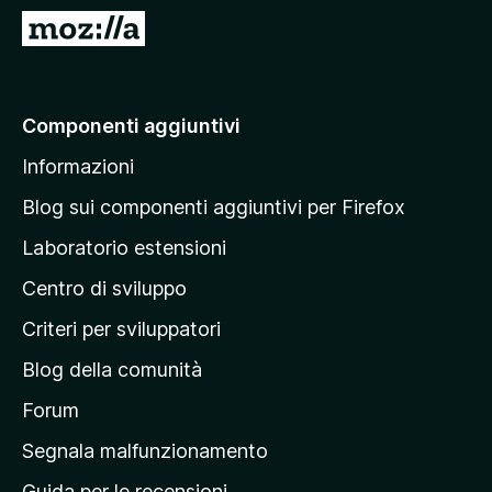
i
V
v
a
i
i
p
a
Componenti aggiuntivi
e
l
r
Informazioni
l
F
a
i
Blog sui componenti aggiuntivi per Firefox
r
p
Laboratorio estensioni
e
a
f
Centro di sviluppo
g
o
i
Criteri per sviluppatori
x
n
Blog della comunità
a
p
Forum
r
Segnala malfunzionamento
i
Guida per le recensioni