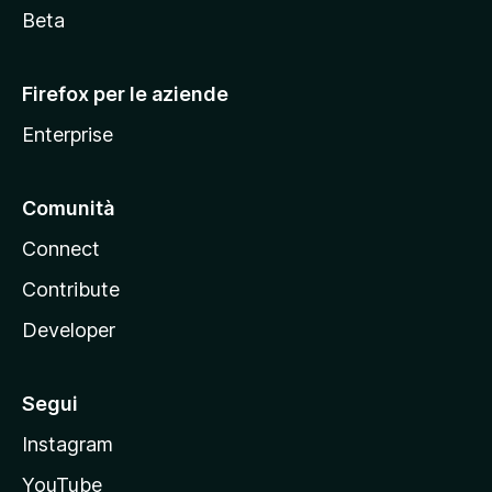
i
Beta
l
l
Firefox per le aziende
a
Enterprise
Comunità
Connect
Contribute
Developer
Segui
Instagram
YouTube