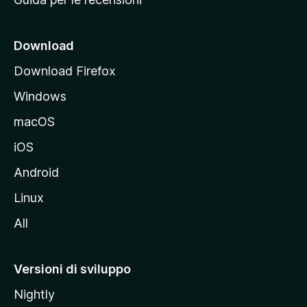
n
c
i
Download
p
Download Firefox
a
Windows
l
e
macOS
d
iOS
e
l
Android
s
Linux
i
All
t
o
M
Versioni di sviluppo
o
Nightly
z