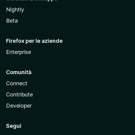
o
Nightly
z
i
Beta
l
l
Firefox per le aziende
a
Enterprise
Comunità
Connect
Contribute
Developer
Segui