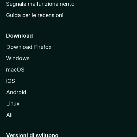
r
Segnala malfunzionamento
i
i
Guida per le recensioni
n
c
i
Download
p
Download Firefox
a
Windows
l
e
macOS
d
iOS
e
l
Android
s
Linux
i
All
t
o
M
Versioni di sviluppo