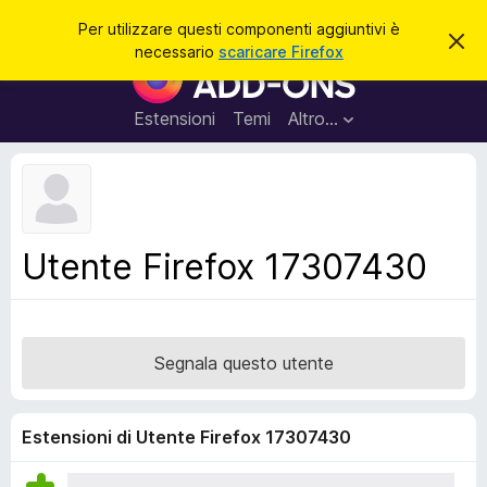
C
Accedi
Per utilizzare questi componenti aggiuntivi è
C
e
necessario
scaricare Firefox
h
C
r
i
o
u
c
d
m
Estensioni
Temi
Altro…
a
i
p
q
u
o
e
n
s
t
e
o
n
a
Utente Firefox 17307430
v
t
v
i
i
s
a
o
g
Segnala questo utente
g
i
u
Estensioni di Utente Firefox 17307430
n
t