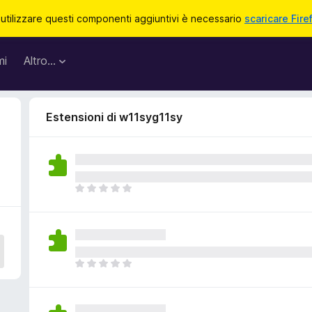
 utilizzare questi componenti aggiuntivi è necessario
scaricare Fire
mi
Altro…
Estensioni di w11syg11sy
N
o
n
c
i
s
N
o
o
n
n
o
c