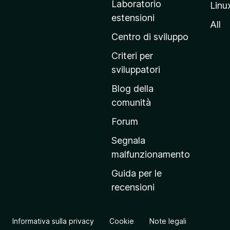
Laboratorio
Linu
i
estensioni
n
All
a
Centro di sviluppo
p
Criteri per
r
sviluppatori
i
Blog della
n
comunità
c
i
Forum
p
Segnala
a
malfunzionamento
l
Guida per le
e
recensioni
d
e
l
Informativa sulla privacy
Cookie
Note legali