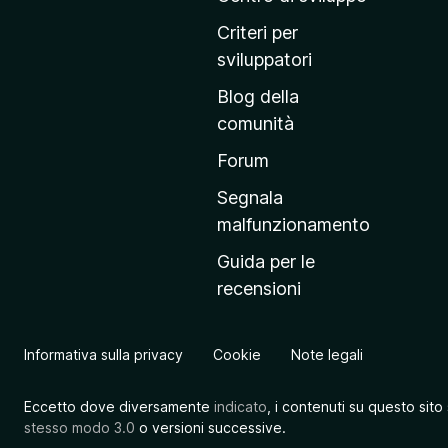
p
Criteri per
r
sviluppatori
i
Blog della
n
comunità
c
i
Forum
p
Segnala
a
malfunzionamento
l
Guida per le
e
recensioni
d
e
l
Informativa sulla privacy
Cookie
Note legali
s
i
Eccetto dove diversamente
indicato
, i contenuti su questo sito
t
stesso modo 3.0
o versioni successive.