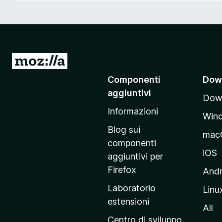
i
v
i
p
e
V
r
a
Componenti
Dow
F
i
i
aggiuntivi
Down
a
r
Informazioni
l
e
Win
l
f
Blog sui
mac
o
a
componenti
x
p
iOS
aggiuntivi per
a
Firefox
Andr
g
Laboratorio
Linu
i
estensioni
n
All
a
Centro di sviluppo