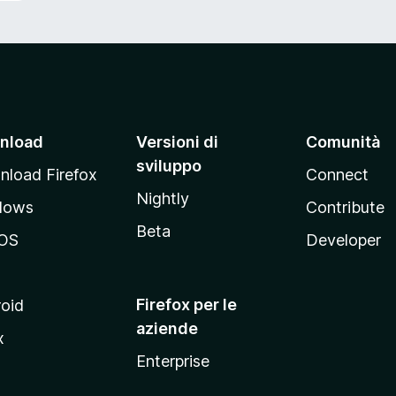
nload
Versioni di
Comunità
sviluppo
load Firefox
Connect
Nightly
dows
Contribute
Beta
OS
Developer
Firefox per le
oid
aziende
x
Enterprise