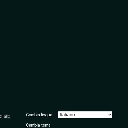
Cambia lingua
i allo
Cambia tema