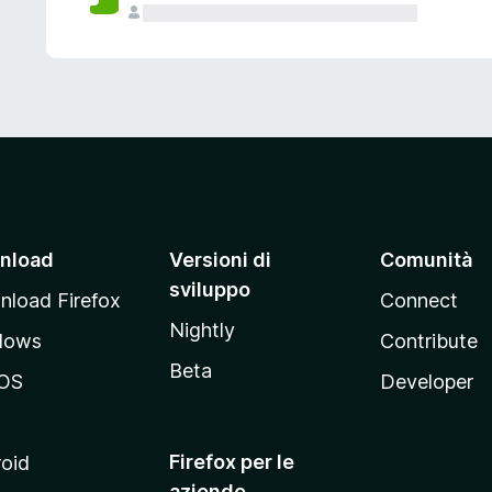
nload
Versioni di
Comunità
sviluppo
load Firefox
Connect
Nightly
dows
Contribute
Beta
OS
Developer
Firefox per le
oid
aziende