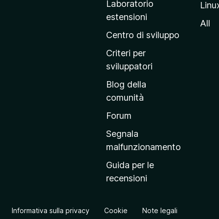
Laboratorio
Linu
i
estensioni
n
All
a
Centro di sviluppo
p
Criteri per
r
sviluppatori
i
Blog della
n
comunità
c
i
Forum
p
Segnala
a
malfunzionamento
l
Guida per le
e
recensioni
d
e
l
Informativa sulla privacy
Cookie
Note legali