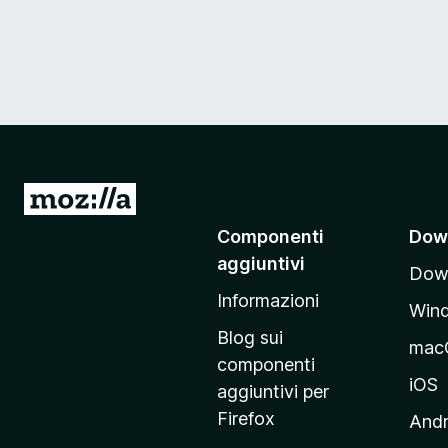
V
a
Componenti
Dow
i
aggiuntivi
Down
a
Informazioni
l
Win
l
Blog sui
mac
a
componenti
p
iOS
aggiuntivi per
a
Firefox
Andr
g