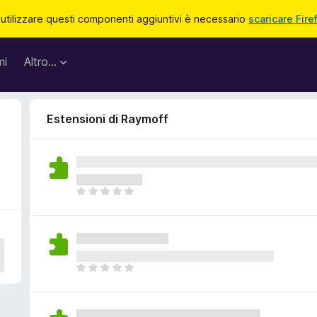
 utilizzare questi componenti aggiuntivi è necessario
scaricare Fire
mi
Altro…
Estensioni di Raymoff
N
o
n
c
i
s
N
o
o
n
n
o
c