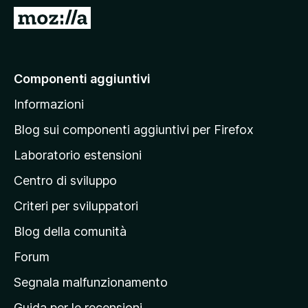
i
V
v
a
i
i
p
a
Componenti aggiuntivi
e
l
r
Informazioni
l
F
a
i
Blog sui componenti aggiuntivi per Firefox
r
p
Laboratorio estensioni
e
a
f
Centro di sviluppo
g
o
i
Criteri per sviluppatori
x
n
Blog della comunità
a
p
Forum
r
Segnala malfunzionamento
i
Guida per le recensioni