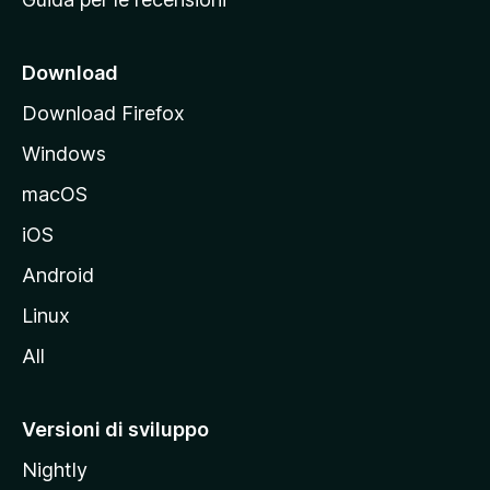
n
c
i
Download
p
Download Firefox
a
Windows
l
e
macOS
d
iOS
e
l
Android
s
Linux
i
All
t
o
M
Versioni di sviluppo
o
Nightly
z