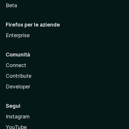
i
Beta
l
l
Firefox per le aziende
a
Enterprise
Comunità
Connect
Contribute
Developer
Segui
Instagram
YouTube