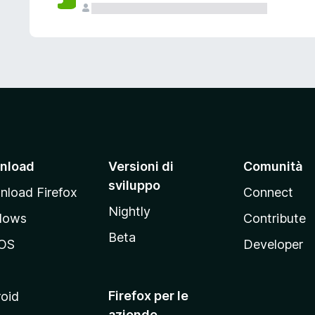
nload
Versioni di
Comunità
sviluppo
load Firefox
Connect
Nightly
dows
Contribute
Beta
OS
Developer
Firefox per le
oid
aziende