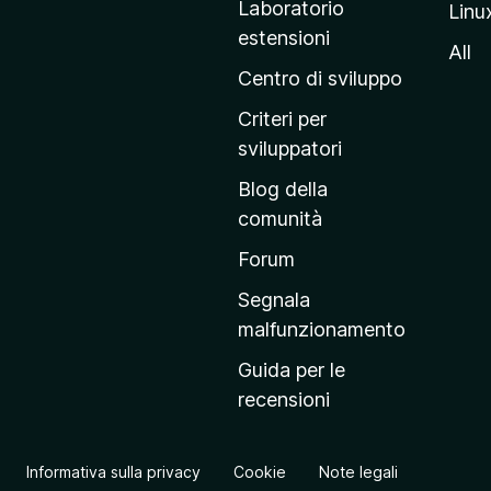
Laboratorio
Linu
i
estensioni
n
All
a
Centro di sviluppo
p
Criteri per
r
sviluppatori
i
Blog della
n
comunità
c
i
Forum
p
Segnala
a
malfunzionamento
l
Guida per le
e
recensioni
d
e
l
Informativa sulla privacy
Cookie
Note legali