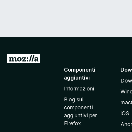
V
a
Componenti
Dow
i
aggiuntivi
Down
a
Informazioni
l
Win
l
Blog sui
mac
a
componenti
p
iOS
aggiuntivi per
a
Firefox
Andr
g