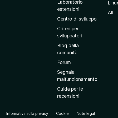
Laboratorio
Linu
i
estensioni
n
All
a
Centro di sviluppo
p
Criteri per
r
sviluppatori
i
Blog della
n
comunità
c
i
Forum
p
Segnala
a
malfunzionamento
l
Guida per le
e
recensioni
d
e
l
Informativa sulla privacy
Cookie
Note legali