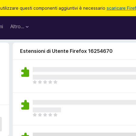
 utilizzare questi componenti aggiuntivi è necessario
scaricare Fire
mi
Altro…
Estensioni di Utente Firefox 16254670
N
o
n
c
i
s
N
o
o
n
n
o
c