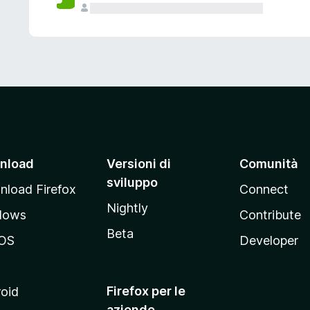
nload
Versioni di
Comunità
sviluppo
load Firefox
Connect
Nightly
dows
Contribute
Beta
OS
Developer
Firefox per le
oid
aziende