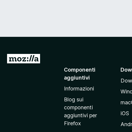
V
a
Componenti
Dow
i
aggiuntivi
Down
a
Informazioni
l
Win
l
Blog sui
mac
a
componenti
p
iOS
aggiuntivi per
a
Firefox
Andr
g