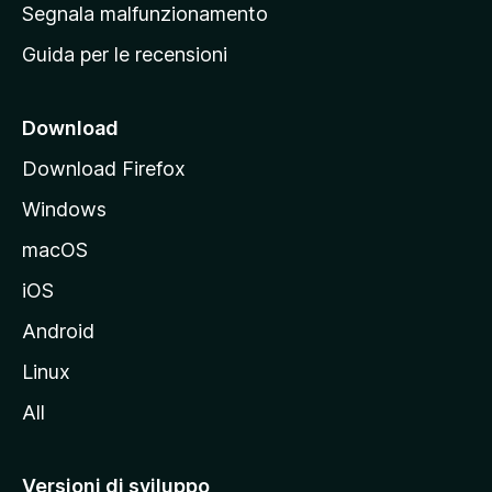
r
Segnala malfunzionamento
i
i
Guida per le recensioni
n
c
i
Download
p
Download Firefox
a
Windows
l
e
macOS
d
iOS
e
l
Android
s
Linux
i
All
t
o
M
Versioni di sviluppo