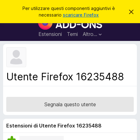
C
Accedi
Per utilizzare questi componenti aggiuntivi è
C
e
necessario
scaricare Firefox
h
C
r
i
o
u
c
d
m
Estensioni
Temi
Altro…
a
i
p
q
u
o
e
n
s
t
e
o
n
a
Utente Firefox 16235488
v
t
v
i
i
s
a
o
g
Segnala questo utente
g
i
u
Estensioni di Utente Firefox 16235488
n
t