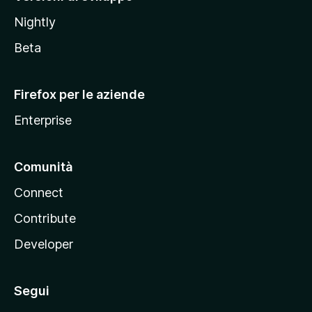
o
Nightly
z
i
Beta
l
l
Firefox per le aziende
a
Enterprise
Comunità
Connect
Contribute
Developer
Segui